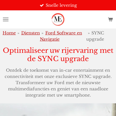
Snelle levering
Ga
direct
naar
de
hoofdinhoud
Home
»
Diensten
»
Ford Software en
»
SYNC
Navigatie
upgrade
Optimaliseer uw rijervaring met
de SYNC upgrade
Ontdek de toekomst van in-car entertainment en
connectiviteit met onze exclusieve SYNC upgrade.
Transformeer uw Ford met de nieuwste
multimediafuncties en geniet van een naadloze
integratie met uw smartphone.