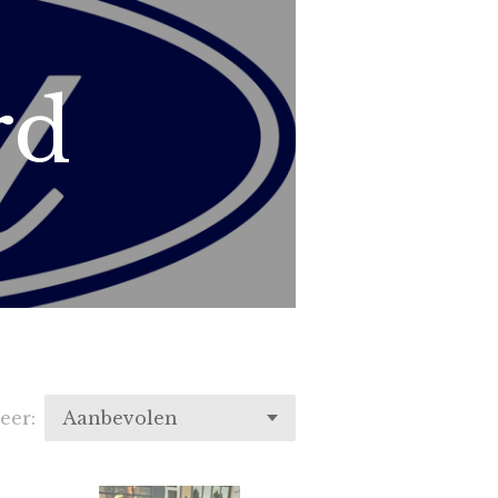
rd
eer: