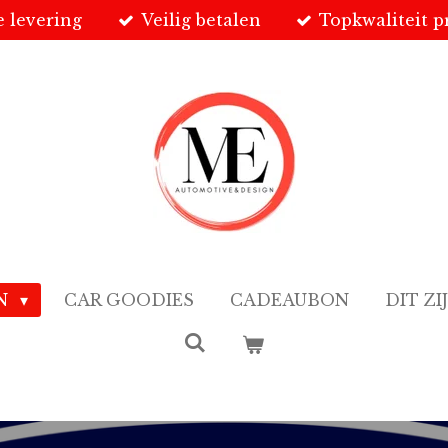
e levering
Veilig betalen
Topkwaliteit 
EN
CAR GOODIES
CADEAUBON
DIT ZI