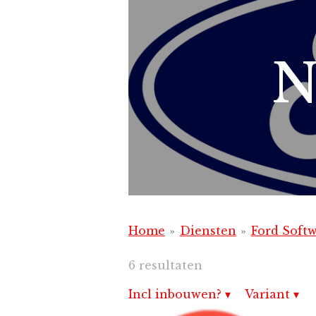
N
Home
»
Diensten
»
Ford Softw
6 resultaten
Incl inbouwen?
▾
Variant
▾