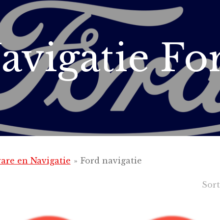
avigatie Fo
are en Navigatie
»
Ford navigatie
Sort