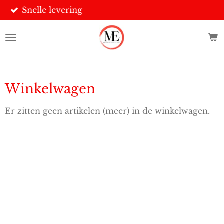
 levering
Veilig
Ga
direct
naar
de
hoofdinhoud
Winkelwagen
Er zitten geen artikelen (meer) in de winkelwagen.