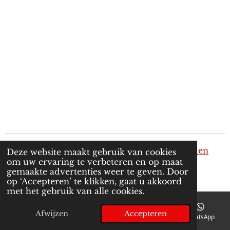
Privacy verklaring
-
Algemene voorwaarden
Deze website maakt gebruik van cookies
om uw ervaring te verbeteren en op maat
© 2024 - 2026 M&E Automotive en Design
gemaakte advertenties weer te geven. Door
Powered by
JouwWeb
op ‘Accepteren’ te klikken, gaat u akkoord
met het gebruik van alle cookies.
Afwijzen
Accepteren
E-mailadres
Telefoonnummer
Kaart
WhatsApp