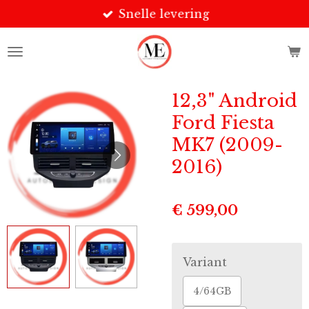
Snelle levering
Ga
direct
naar
de
hoofdinhoud
12,3" Android
Ford Fiesta
MK7 (2009-
2016)
€ 599,00
Variant
4/64GB