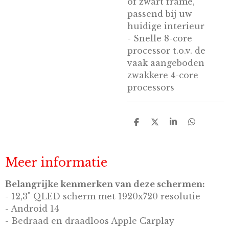
of zwart frame,
passend bij uw
huidige interieur
- Snelle 8-core
processor t.o.v. de
vaak aangeboden
zwakkere 4-core
processors
D
D
S
D
e
e
h
e
l
e
a
l
e
l
r
e
n
e
n
Meer informatie
Belangrijke kenmerken van deze schermen:
- 12,3" QLED scherm met 1920x720 resolutie
- Android 14
- Bedraad en draadloos Apple Carplay