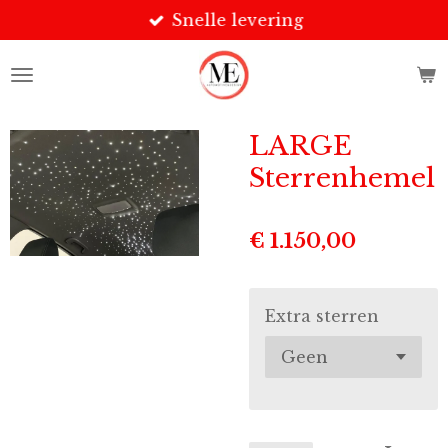
Snelle levering
Ga
direct
naar
de
hoofdinhoud
LARGE
Sterrenhemel
€ 1.150,00
Extra sterren