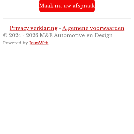
n
e
n
Maak nu uw afspraak
Privacy verklaring
-
Algemene voorwaarden
© 2024 - 2026 M&E Automotive en Design
Powered by
JouwWeb