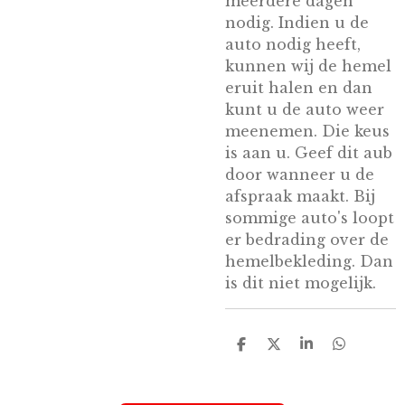
meerdere dagen
nodig. Indien u de
auto nodig heeft,
kunnen wij de hemel
eruit halen en dan
kunt u de auto weer
meenemen. Die keus
is aan u. Geef dit aub
door wanneer u de
afspraak maakt. Bij
sommige auto's loopt
er bedrading over de
hemelbekleding. Dan
is dit niet mogelijk.
D
D
S
D
e
e
h
e
l
e
a
l
e
l
r
e