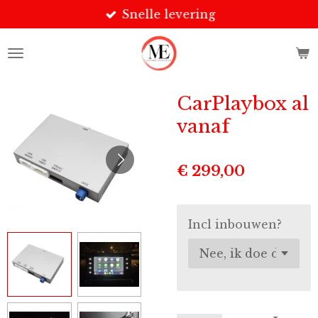
Snelle levering
Ga
direct
naar
de
hoofdinhoud
CarPlaybox al
vanaf
€ 299,00
Incl inbouwen?