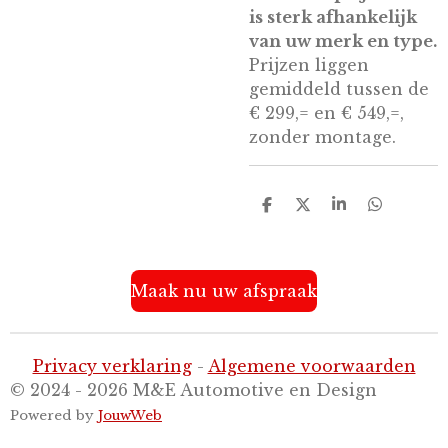
is sterk afhankelijk
van uw merk en type.
Prijzen liggen
gemiddeld tussen de
€ 299,= en € 549,=,
zonder montage.
D
D
S
D
e
e
h
e
l
e
a
l
e
l
r
e
n
e
n
Maak nu uw afspraak
Privacy verklaring
-
Algemene voorwaarden
© 2024 - 2026 M&E Automotive en Design
Powered by
JouwWeb