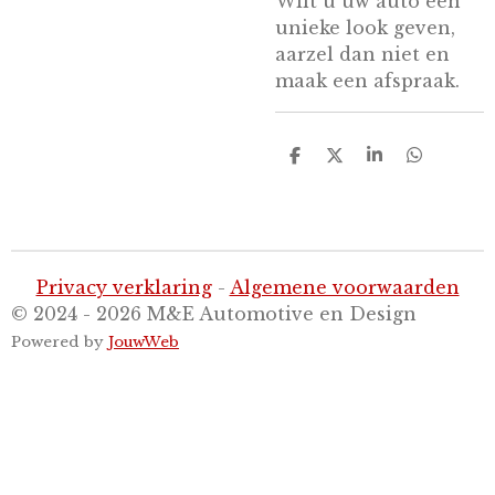
Wilt u uw auto een
unieke look geven,
aarzel dan niet en
maak een afspraak.
D
D
S
D
e
e
h
e
l
e
a
l
e
l
r
e
n
e
n
Privacy verklaring
-
Algemene voorwaarden
© 2024 - 2026 M&E Automotive en Design
Powered by
JouwWeb