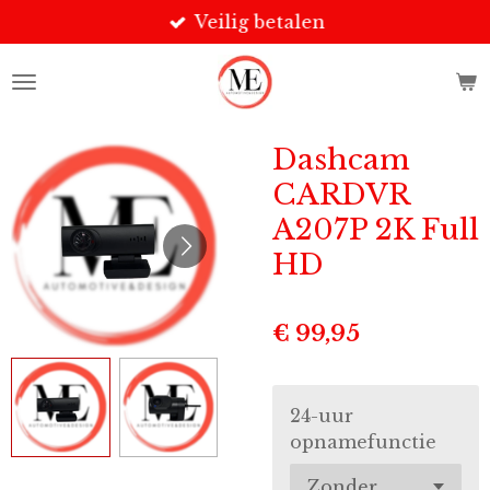
Veilig betalen
Ga
direct
naar
de
hoofdinhoud
Dashcam
CARDVR
A207P 2K Full
HD
€ 99,95
24-uur
opnamefunctie