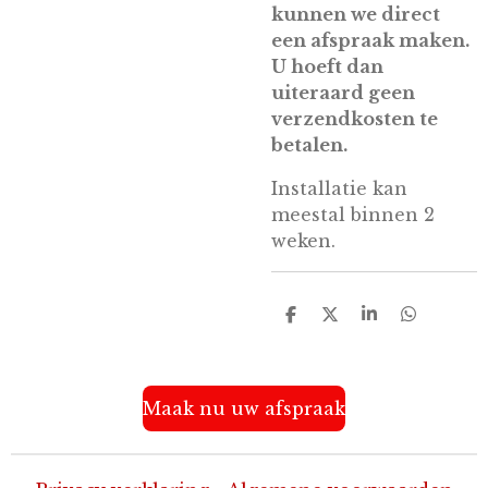
kunnen we direct
een afspraak maken.
U hoeft dan
uiteraard geen
verzendkosten te
betalen.
Installatie kan
meestal binnen 2
weken.
D
D
S
D
e
e
h
e
l
e
a
l
e
l
r
e
n
e
n
Maak nu uw afspraak