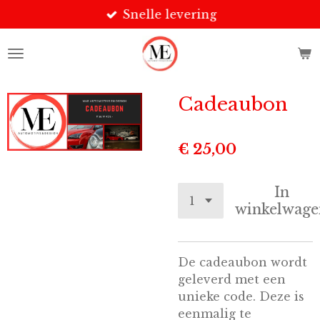
Snelle levering
Ga
direct
naar
de
hoofdinhoud
Cadeaubon
€ 25,00
In
winkelwage
De cadeaubon wordt
geleverd met een
unieke code. Deze is
eenmalig te