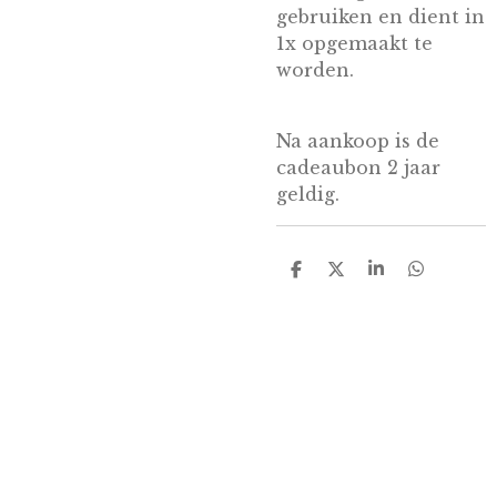
gebruiken en dient in
1x opgemaakt te
worden.
Na aankoop is de
cadeaubon 2 jaar
geldig.
D
D
S
D
e
e
h
e
l
e
a
l
e
l
r
e
n
e
n