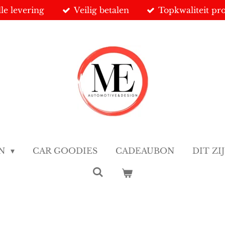
le levering
Veilig betalen
Topkwaliteit pr
EN
CAR GOODIES
CADEAUBON
DIT ZI