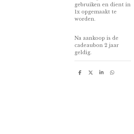
gebruiken en dient in
1x opgemaakt te
worden.
Na aankoop is de
cadeaubon 2 jaar
geldig.
D
D
S
D
e
e
h
e
l
e
a
l
e
l
r
e
n
e
n