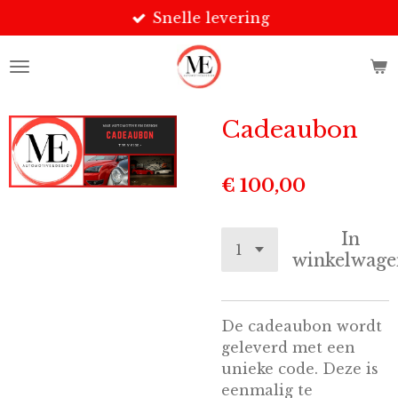
Snelle levering
Ga
direct
naar
de
hoofdinhoud
Cadeaubon
€ 100,00
In
winkelwage
De cadeaubon wordt
geleverd met een
unieke code. Deze is
eenmalig te