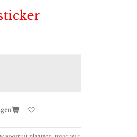
sticker
agen
w voorruit plaatsen, maar wilt