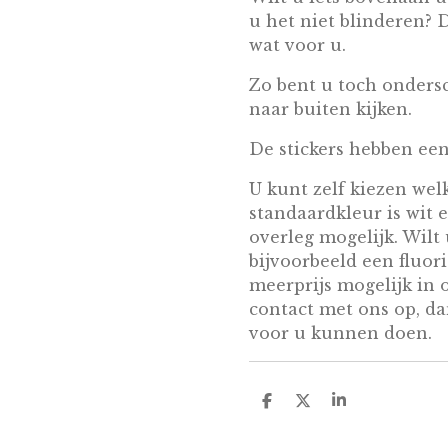
u het niet blinderen? D
wat voor u.
Zo bent u toch onder
naar buiten kijken.
De stickers hebben een
U kunt zelf kiezen wel
standaardkleur is wit 
overleg mogelijk. Wilt 
bijvoorbeeld een fluor
meerprijs mogelijk in 
contact met ons op, d
voor u kunnen doen.
D
D
S
e
e
h
l
e
a