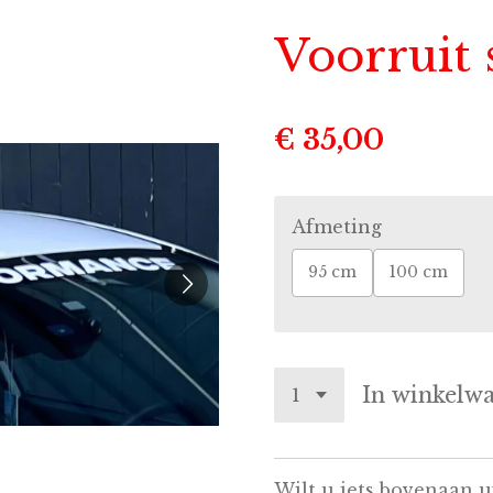
Voorruit 
€ 35,00
Afmeting
95 cm
100 cm
In winkelw
Wilt u iets bovenaan u