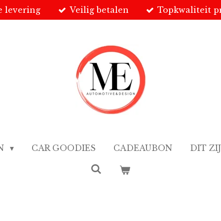
e levering
Veilig betalen
Topkwaliteit 
EN
CAR GOODIES
CADEAUBON
DIT ZI