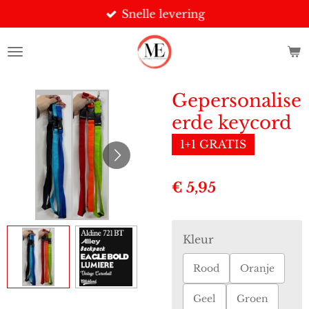
Snelle levering
Ga
direct
naar
de
hoofdinhoud
Gepersonalise
erde keycord
1+1 GRATIS
€ 5,95
Kleur
Rood
Oranje
Geel
Groen