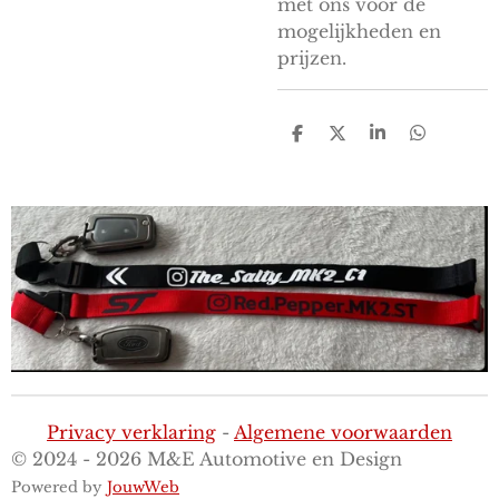
met ons voor de
mogelijkheden en
prijzen.
D
D
S
D
e
e
h
e
l
e
a
l
e
l
r
e
n
e
n
Privacy verklaring
-
Algemene voorwaarden
© 2024 - 2026 M&E Automotive en Design
Powered by
JouwWeb