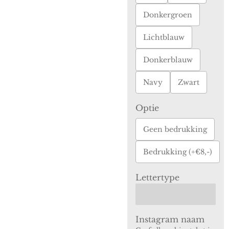
Donkergroen
Lichtblauw
Donkerblauw
Navy
Zwart
Optie
Geen bedrukking
Bedrukking (+€8,-)
Lettertype
Instagram naam