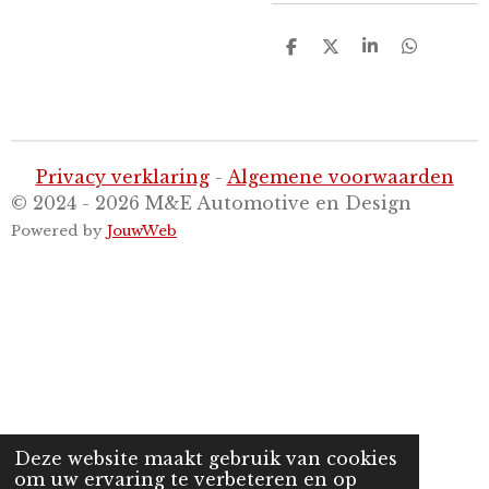
D
D
S
D
e
e
h
e
l
e
a
l
e
l
r
e
n
e
n
Privacy verklaring
-
Algemene voorwaarden
© 2024 - 2026 M&E Automotive en Design
Powered by
JouwWeb
Deze website maakt gebruik van cookies
om uw ervaring te verbeteren en op