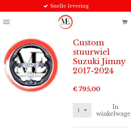
Snelle levering
Ga
direct
naar
de
hoofdinhoud
Custom
stuurwiel
Suzuki Jimny
2017-2024
€ 795,00
In
winkelwage