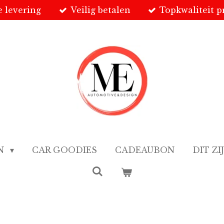
e levering
Veilig betalen
Topkwaliteit 
EN
CAR GOODIES
CADEAUBON
DIT ZI