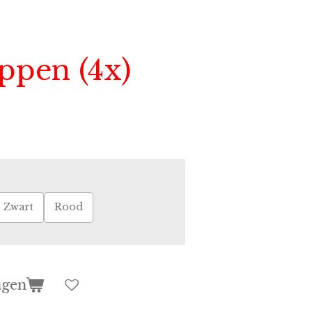
ppen (4x)
Zwart
Rood
agen