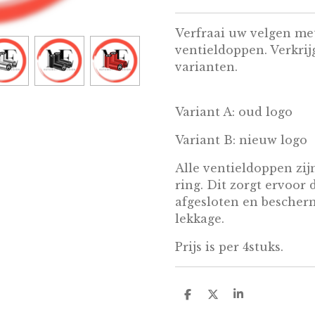
Verfraai uw velgen m
ventieldoppen. Verkrij
varianten.
Variant A: oud logo
Variant B: nieuw logo
Alle ventieldoppen zi
ring. Dit zorgt ervoor 
afgesloten en bescherm
lekkage.
Prijs is per 4stuks.
D
D
S
e
e
h