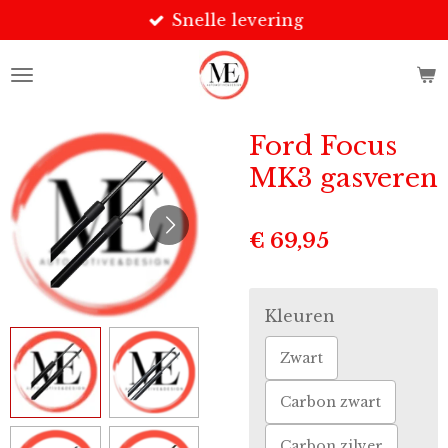
Snelle levering
Ga
direct
naar
de
hoofdinhoud
Ford Focus
MK3 gasveren
€ 69,95
Kleuren
Zwart
Carbon zwart
Carbon zilver