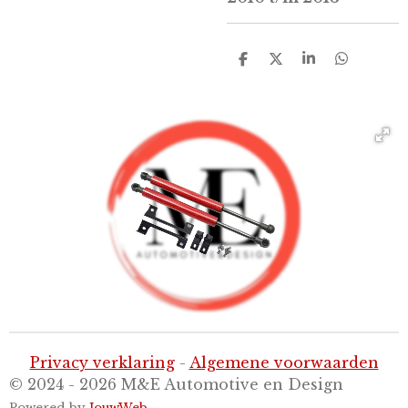
D
D
S
D
e
e
h
e
l
e
a
l
e
l
r
e
n
e
n
Privacy verklaring
-
Algemene voorwaarden
© 2024 - 2026 M&E Automotive en Design
Powered by
JouwWeb