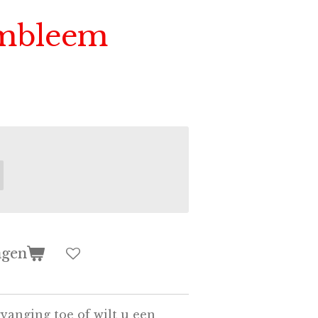
embleem
agen
vanging toe of wilt u een