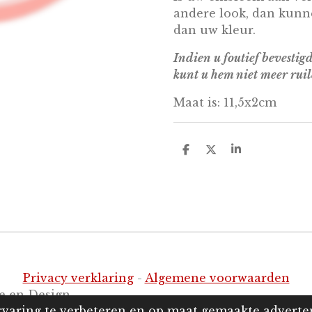
andere look, dan kunne
dan uw kleur.
Indien u foutief bevestigd
kunt u hem niet meer ruil
Maat is: 11,5x2cm
D
D
S
e
e
h
l
e
a
e
l
r
n
e
Privacy verklaring
-
Algemene voorwaarden
e en Design
varing te verbeteren en op maat gemaakte adverte