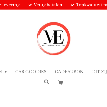
e levering
Veilig betalen
Topkwaliteit 
EN
CAR GOODIES
CADEAUBON
DIT ZI