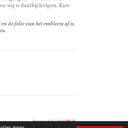
n wij u daarbij helpen. Kies
 en de folie van het embleem af is,
en.
Powered by
JouwWeb
nties weer