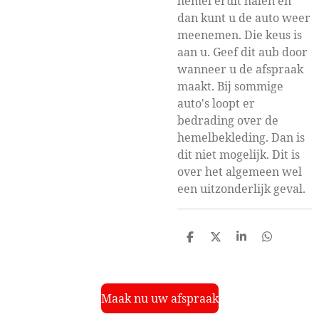
hemel eruit halen en
dan kunt u de auto weer
meenemen. Die keus is
aan u. Geef dit aub door
wanneer u de afspraak
maakt. Bij sommige
auto's loopt er
bedrading over de
hemelbekleding. Dan is
dit niet mogelijk. Dit is
over het algemeen wel
een uitzonderlijk geval.
D
D
S
D
e
e
h
e
l
e
a
l
e
l
r
e
n
e
n
Maak nu uw afspraak