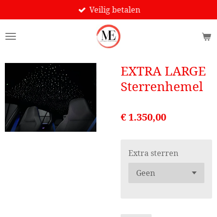
Veilig betalen
Ga
direct
naar
de
hoofdinhoud
EXTRA LARGE
Sterrenhemel
€ 1.350,00
Extra sterren