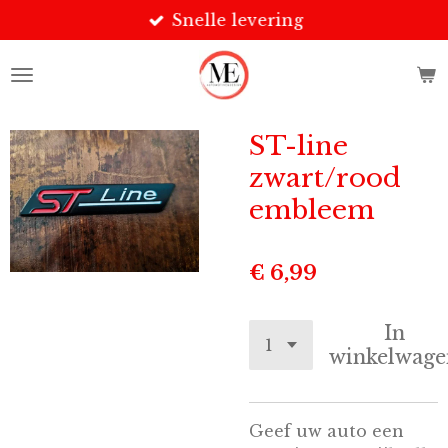
Snelle levering
Ga
direct
naar
de
hoofdinhoud
ST-line
zwart/rood
embleem
€ 6,99
In
winkelwage
Geef uw auto een