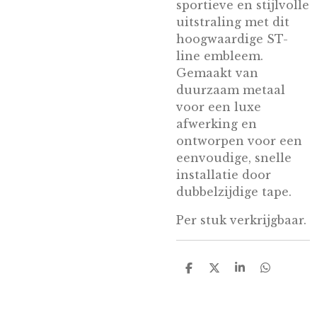
sportieve en stijlvolle
uitstraling met dit
hoogwaardige ST-
line embleem.
Gemaakt van
duurzaam metaal
voor een luxe
afwerking en
ontworpen voor een
eenvoudige, snelle
installatie door
dubbelzijdige tape.
Per stuk verkrijgbaar.
D
D
S
D
e
e
h
e
l
e
a
l
e
l
r
e