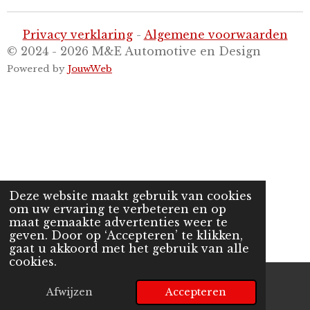
n
e
n
Privacy verklaring
-
Algemene voorwaarden
© 2024 - 2026 M&E Automotive en Design
Powered by
JouwWeb
Deze website maakt gebruik van cookies
om uw ervaring te verbeteren en op
maat gemaakte advertenties weer te
geven. Door op ‘Accepteren’ te klikken,
gaat u akkoord met het gebruik van alle
cookies.
Afwijzen
Accepteren
E-mailadres
Telefoonnummer
Kaart