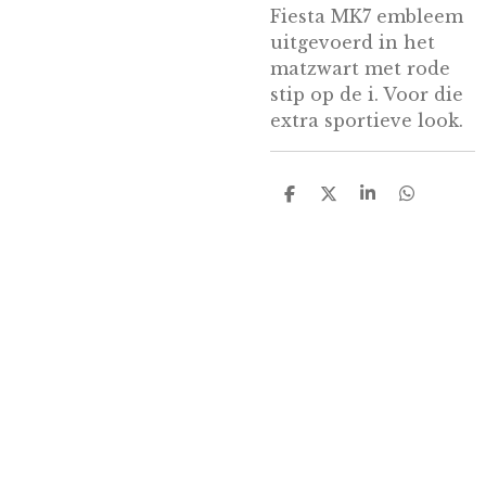
Fiesta MK7 embleem
uitgevoerd in het
matzwart met rode
stip op de i. Voor die
extra sportieve look.
D
D
S
D
e
e
h
e
l
e
a
l
e
l
r
e
n
e
n