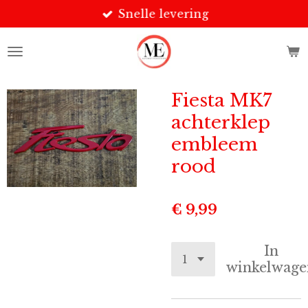
Snelle levering
Ga
direct
naar
de
hoofdinhoud
Fiesta MK7
achterklep
embleem
rood
€ 9,99
In
winkelwage