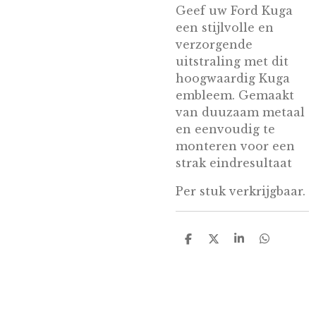
Geef uw Ford Kuga
een stijlvolle en
verzorgende
uitstraling met dit
hoogwaardig Kuga
embleem. Gemaakt
van duuzaam metaal
en eenvoudig te
monteren voor een
strak eindresultaat
Per stuk verkrijgbaar.
D
D
S
D
e
e
h
e
l
e
a
l
e
l
r
e
n
e
n