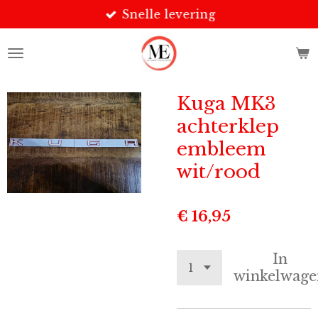
Snelle levering
Ga
direct
naar
de
hoofdinhoud
Kuga MK3
achterklep
embleem
wit/rood
€ 16,95
In
winkelwage