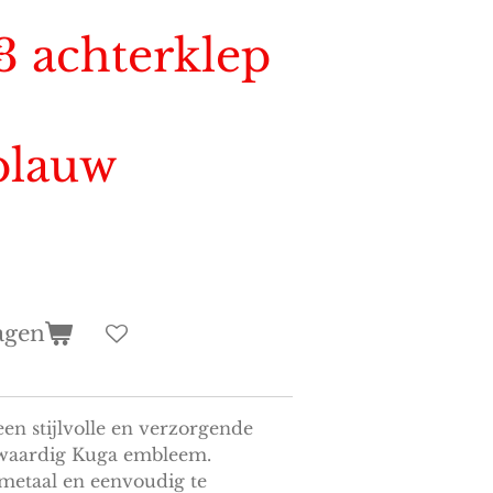
 achterklep
blauw
agen
n stijlvolle en verzorgende
ogwaardig Kuga embleem.
etaal en eenvoudig te