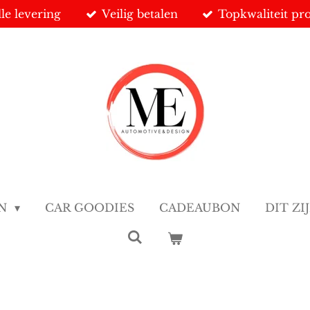
le levering
Veilig betalen
Topkwaliteit pr
EN
CAR GOODIES
CADEAUBON
DIT ZI