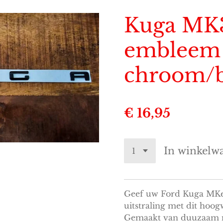
Kuga MK3
embleem
chroom/
€ 16,95
In winkelw
Geef uw Ford Kuga MKee
uitstraling met dit ho
Gemaakt van duuzaam m