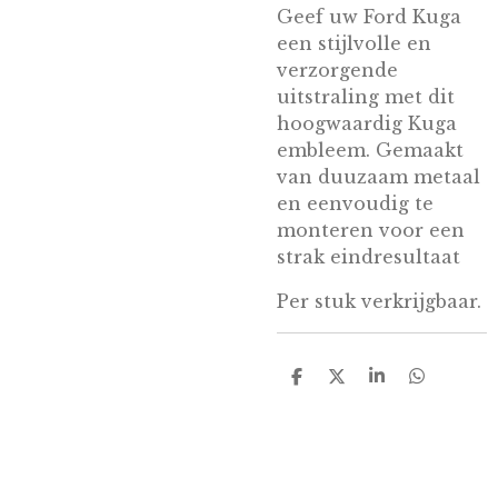
Geef uw Ford Kuga
een stijlvolle en
verzorgende
uitstraling met dit
hoogwaardig Kuga
embleem. Gemaakt
van duuzaam metaal
en eenvoudig te
monteren voor een
strak eindresultaat
Per stuk verkrijgbaar.
D
D
S
D
e
e
h
e
l
e
a
l
e
l
r
e
n
e
n