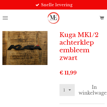
Snelle levering
Ga
direct
naar
de
hoofdinhoud
Kuga MK1/2
achterklep
embleem
zwart
€ 11,99
In
winkelwage