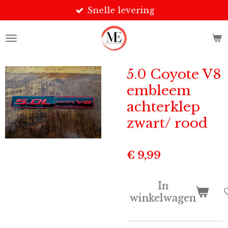
Snelle levering
Ga
direct
naar
de
hoofdinhoud
5.0 Coyote V8
embleem
achterklep
zwart/ rood
€ 9,99
In
winkelwagen