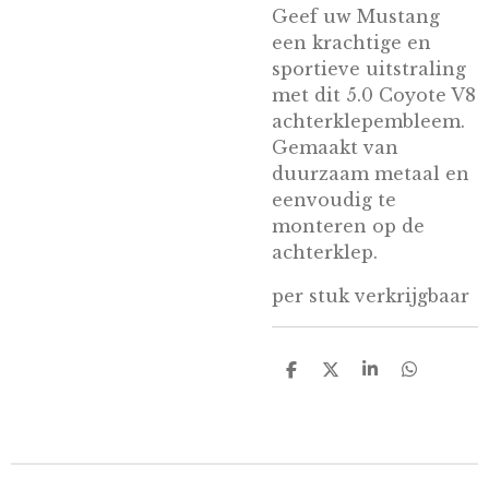
Geef uw Mustang
een krachtige en
sportieve uitstraling
met dit 5.0 Coyote V8
achterklepembleem.
Gemaakt van
duurzaam metaal en
eenvoudig te
monteren op de
achterklep.
per stuk verkrijgbaar
D
D
S
D
e
e
h
e
l
e
a
l
e
l
r
e
n
e
n