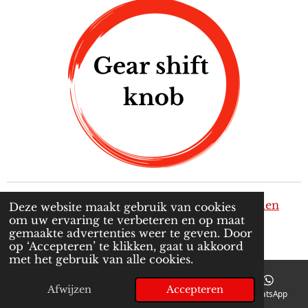
Privacy verklaring
-
Algemene voorwaarden
Deze website maakt gebruik van cookies
om uw ervaring te verbeteren en op maat
© 2024 - 2026 M&E Automotive en Design
gemaakte advertenties weer te geven. Door
Powered by
JouwWeb
op ‘Accepteren’ te klikken, gaat u akkoord
met het gebruik van alle cookies.
Afwijzen
Accepteren
E-mailadres
Telefoonnummer
Kaart
WhatsApp