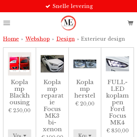
Snelle levering
Ga
direct
naar
de
hoofdinhoud
Home
»
Webshop
»
Design
»
Exterieur design
Kopla
Kopla
Kopla
FULL-
mp
mp
mp
LED
Blackh
reparat
herstel
koplam
ousing
ie
pen
€ 20,00
Focus
Ford
€ 250,00
MK3
Focus
bi-
MK4
xenon
€ 850,00