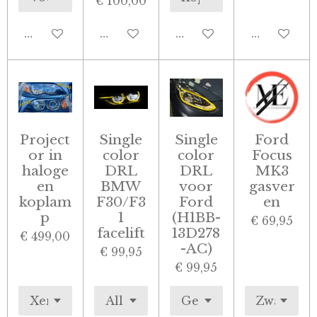
€ 100,00
In winkelwagen
In winkelwagen
Bekijk details
Bekijk deta
Project
Single
Single
Ford
or in
color
color
Focus
haloge
DRL
DRL
MK3
en
BMW
voor
gasver
koplam
F30/F3
Ford
en
p
1
(H1BB-
€ 69,95
facelift
13D278
€ 499,00
-AC)
€ 99,95
€ 99,95