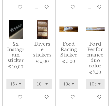
In winkelwagen
Bekijk details
Bekijk details
Bekijk deta
2x
Divers
Ford
Ford
Instagr
e
Racing
Perfor
am
stickers
Sticker
mance
sticker
duo
€ 5,00
€ 5,00
color
€ 10,00
€ 7,50
Bekijk details
In winkelwagen
In winkelwagen
In winkel