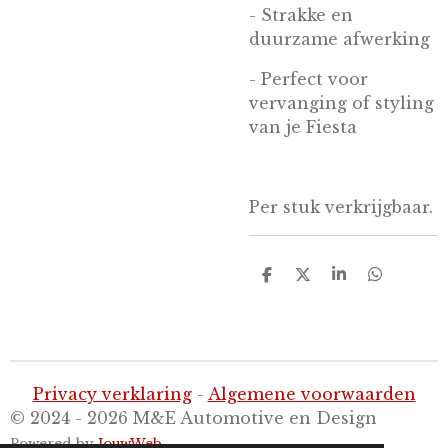
- Strakke en
duurzame afwerking
- Perfect voor
vervanging of styling
van je Fiesta
Per stuk verkrijgbaar.
D
D
S
D
e
e
h
e
l
e
a
l
e
l
r
e
n
e
n
Privacy verklaring
-
Algemene voorwaarden
© 2024 - 2026 M&E Automotive en Design
Powered by
JouwWeb