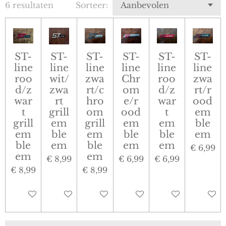
6 resultaten
Sorteer:
ST-
ST-
ST-
ST-
ST-
ST-
line
line
line
line
line
line
roo
wit/
zwa
Chr
roo
zwa
d/z
zwa
rt/c
om
d/z
rt/r
war
rt
hro
e/r
war
ood
t
grill
om
ood
t
em
grill
em
grill
em
em
ble
em
ble
em
ble
ble
em
ble
em
ble
em
em
€ 6,99
em
em
€ 8,99
€ 6,99
€ 6,99
€ 8,99
€ 8,99
In winkelwagen
In winkelwagen
In winkelwagen
In winkelwagen
In winkelwagen
In win