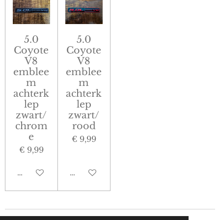
5.0
5.0
Coyote
Coyote
V8
V8
emblee
emblee
m
m
achterk
achterk
lep
lep
zwart/
zwart/
chrom
rood
e
€ 9,99
€ 9,99
In winkelwagen
In winkelwagen