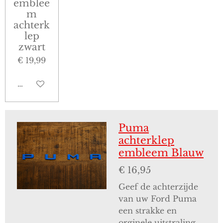
emblee
m
achterk
lep
zwart
€ 19,99
In winkelwagen
Puma
achterklep
embleem Blauw
€ 16,95
Geef de achterzijde
van uw Ford Puma
een strakke en
orginele uitstraling