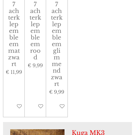
7
7
7
ach
ach
ach
terk
terk
terk
lep
lep
lep
em
em
em
ble
ble
ble
em
em
em
mat
roo
gli
zwa
d
m
rt
me
€ 9,99
nd
€ 11,99
zwa
rt
€ 9,99
In winkelwagen
In winkelwagen
In winkelwagen
Kuga MK3