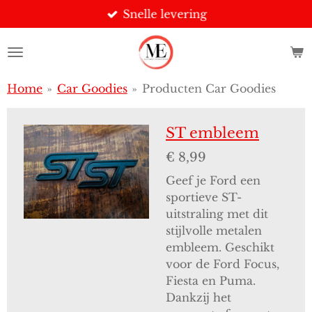
Snelle levering
Ga
direct
naar
de
hoofdinhoud
Home
»
Car Goodies
»
Producten Car Goodies
ST embleem
€ 8,99
Geef je Ford een
sportieve ST-
uitstraling met dit
stijlvolle metalen
embleem. Geschikt
voor de Ford Focus,
Fiesta en Puma.
Dankzij het