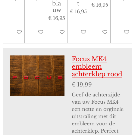
bla
t
€ 16,95
uw
€ 16,95
€ 16,95
In winkelwagen
In winkelwagen
In winkelwagen
In winkelwagen
In winkelwagen
In win
Focus MK4
embleem
achterklep rood
€ 19,99
Geef de achterzijde
van uw Focus MK4
een nette en orginele
uitstraling met dit
embleem voor de
achterklep. Perfect