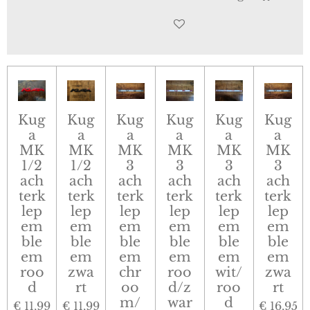
Kug
Kug
Kug
Kug
Kug
Kug
a
a
a
a
a
a
MK
MK
MK
MK
MK
MK
1/2
1/2
3
3
3
3
ach
ach
ach
ach
ach
ach
terk
terk
terk
terk
terk
terk
lep
lep
lep
lep
lep
lep
em
em
em
em
em
em
ble
ble
ble
ble
ble
ble
em
em
em
em
em
em
roo
zwa
chr
roo
wit/
zwa
d
rt
oo
d/z
roo
rt
m/
war
d
€ 11,99
€ 11,99
€ 16,95